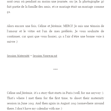
sont ceux où pendant au moins une journée, on (je, la photographe ;p)
fait partie de la famille/des amis, et ce mariage était un mariage comme
ça.
Alors encore une fois, Céline et Jérémie, MERCI! Je suis une témoin de
l’amour et le vôtre est l’un de mes préférés. Je vous souhaite de
continuer, car quoi que vous fassiez, ça a l’air d’être une bonne voie à
suivre ;)
+
Session Maternité
Session Nouveau né
***
Céline and Jérémie, it’s a story that starts in Paris (well, for me anyway :).
That’s where I met them for the first time, to shoot their maternity
session in June 2013. And then again in August 2013 (somewhere around
there, I don’t have my calendar with me :)