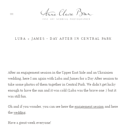
LUBA + JAMES - DAY AFTER IN CENTRAL PARK
HOME
PORTFOLIO
After an engagement session in the Upper East Side and an Ukrainien
wedding, here I am again with Luba and James for a Day After session to
take some photos of them together in Central Park. We didn’t get lucky
ABOUT
enough to have the sun and it was cold (Luba was the brave one :) but it
was still fun.
INFO
Oh and if you wonder, you can see here the
and here
engagement session
the
.
wedding
Have a great week everyone!
BLOG