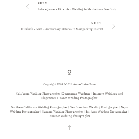
PREV.
Luba + James - Ukrainian Wedding in Manhattan - New York
NEXT.
Elizabeth + Matt - Anniversary Pictures in Meatpacking District
Copyright ©2012-2026 Anne-Claire Brun
California Wedding Photographer | Destination Weddings | Intimate Weddings and
Elopements | France Wedding Photographer
Northern California Wedding Photographer | San Francisco Wedding Photographer | Napa
Wedding Photographer | Sonoma Wedding Photographer | Bay Area Wedding Photographer |
Provence Wedding Photographer