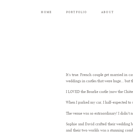
HOME
PORTFOLIO
ABOUT
It’s true. French couple get married in ca
weddings in castles that were huge… but tha
I LOVED the Bourlie castle (now the Châte
When I parked my car, I half-expected to 
The venue was so extraordinary! I didn’t
Sophie and David crafted their wedding be
and their two worlds was a stunning comb