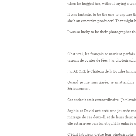
when he hugged her, without saying a word 
It was fantastic to be the one to capture 
she’s an executive producer? That might h
I was so lucky to be their photographer th
C’est vrai, les français se marient parfo
visions de contes de fées. J’ai photograph
J’ai ADORE le Château de la Bourlie (maint
Quand je me suis garée, je m’attendais
Sérieusement.
Cet endroit était extraordinaire ! Je n’avai
Sophie et David ont créé une journée magn
mariage de ces deux-là et de leurs deux 
elle est arrivée vers lui et qu’il l’a enl
C’était fabuleux d’être leur photographe