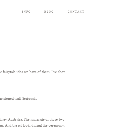
INFO
BLOG
CONTACT
e fairytale idea we have of them. I’ve shot
 stoned wall. Seriously.
dney, Australia. The marriage of those two
m. And the 1st look, during the ceremony,