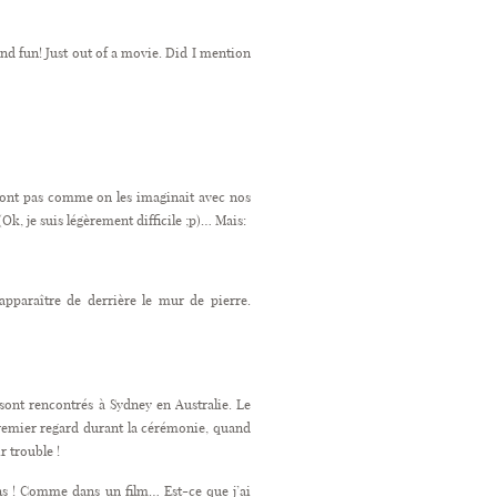
and fun! Just out of a movie. Did I mention
e sont pas comme on les imaginait avec nos
k, je suis légèrement difficile ;p)… Mais:
pparaître de derrière le mur de pierre.
 sont rencontrés à Sydney en Australie. Le
premier regard durant la cérémonie, quand
r trouble !
ons ! Comme dans un film… Est-ce que j’ai