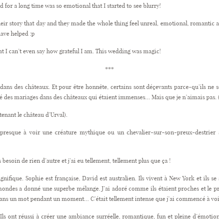
for a long time was so emotional that I started to see blurry!
their story that day and they made the whole thing feel unreal, emotional, romantic 
ave helped :p
at I can’t even say how grateful I am. This wedding was magic!
***
is dans des châteaux. Et pour être honnête, certains sont déçevants parce-qu’ils n
ié des mariages dans des châteaux qui étaient immenses… Mais que je n’aimais pas. (O
enant le château d’Urval).
 presque à voir une créature mythique ou un chevalier-sur-son-preux-destrier a
s besoin de rien d’autre et j’ai eu tellement, tellement plus que ça !
ifique. Sophie est française, David est australien. Ils vivent à New York et ils se
mondes a donné une superbe mélange. J’ai adoré comme ils étaient proches et le 
acée sans un mot pendant un moment… C’était tellement intense que j’ai commencé à voi
. Ils ont réussi à créer une ambiance surréelle, romantique, fun et pleine d’émoti