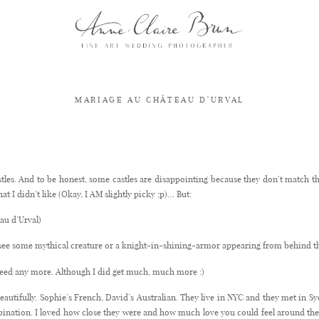
MARIAGE AU CHÂTEAU D'URVAL
Mariage au chateau de la Bourlie Mariage au chateau d’urval
stles. And to be honest, some castles are disappointing because they don’t match th
t I didn’t like (Okay, I AM slightly picky ;p)… But:
au d’Urval)
see some mythical creature or a knight-in-shining-armor appearing from behind the
 need any more. Although I did get much, much more :)
autifully. Sophie’s French, David’s Australian. They live in NYC and they met in Sy
ination. I loved how close they were and how much love you could feel around the