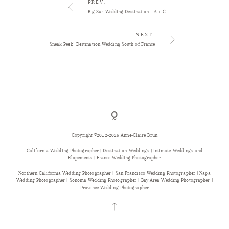
PREV.
Big Sur Wedding Destination - A + C
NEXT.
Sneak Peek! Destination Wedding South of France
Copyright ©2012-2026 Anne-Claire Brun
California Wedding Photographer | Destination Weddings | Intimate Weddings and
Elopements | France Wedding Photographer
Northern California Wedding Photographer | San Francisco Wedding Photographer | Napa
Wedding Photographer | Sonoma Wedding Photographer | Bay Area Wedding Photographer |
Provence Wedding Photographer