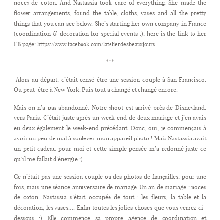
noces de coton. And Nastassia took care of everything. She made the
flower arrangements, found the table, cloths, vases and all the pretty
things that you can see below. She’s starting her own company in France
CONTACT
(coordination & decoration for special events :), here is the link to her
FB page:
https://www.facebook.com/latelierdesbeauxjours
***
Alors au départ, c’était censé être une session couple à San Francisco.
Ou peut-être à New York. Puis tout a changé et changé encore.
Mais on n’a pas abandonné. Notre shoot est arrivé près de Disneyland,
vers Paris. C’était juste après un week end de deux mariage et j’en avais
eu deux également le week-end précédant. Donc, oui, je commençais à
avoir un peu de mal à soulever mon appareil photo ! Mais Nastassia avait
un petit cadeau pour moi et cette simple pensée m’a redonné juste ce
qu’il me fallait d’énergie :)
Ce n’était pas une session couple ou des photos de fiançailles, pour une
fois, mais une séance anniversaire de mariage. Un an de mariage : noces
de coton. Nastassia s’était occupée de tout : les fleurs, la table et la
décoration, les vases…. Enfin toutes les jolies choses que vous verrez ci-
dessous :) Elle commence sa propre agence de coordination et