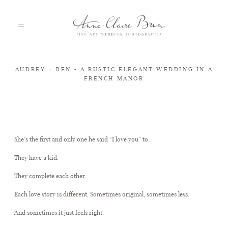
AUDREY + BEN - A RUSTIC ELEGANT WEDDING IN A
FRENCH MANOR
HOME
PORTFOLIO
She’s the first and only one he said “I love you” to.
ABOUT
They have a kid.
They complete each other.
INFO
Each love story is different. Sometimes original, sometimes less.
And sometimes it just feels right.
BLOG